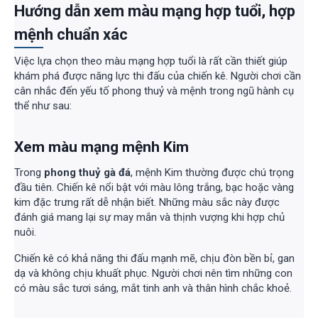
Hướng dẫn xem màu mạng hợp tuổi, hợp
mệnh chuẩn xác
Việc lựa chọn theo màu mạng hợp tuổi là rất cần thiết giúp
khám phá được năng lực thi đấu của chiến kê. Người chơi cần
cân nhắc đến yếu tố phong thuỷ và mệnh trong ngũ hành cụ
thể như sau:
Xem màu mạng mệnh Kim
Trong
phong thuỷ gà đá
, mệnh Kim thường được chú trọng
đầu tiên. Chiến kê nổi bật với màu lông trắng, bạc hoặc vàng
kim đặc trưng rất dễ nhận biết. Những màu sắc này được
đánh giá mang lại sự may mắn và thịnh vượng khi hợp chủ
nuôi.
Chiến kê có khả năng thi đấu mạnh mẽ, chịu đòn bền bỉ, gan
dạ và không chịu khuất phục. Người chơi nên tìm những con
có màu sắc tươi sáng, mắt tinh anh và thân hình chắc khoẻ.