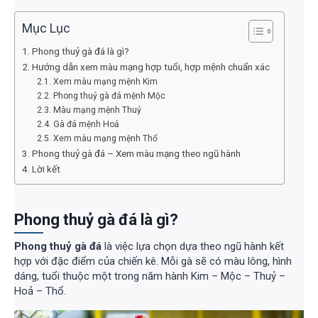
Mục Lục
Phong thuỷ gà đá là gì?
Hướng dẫn xem màu mạng hợp tuổi, hợp mệnh chuẩn xác
Xem màu mạng mệnh Kim
Phong thuỷ gà đá mệnh Mộc
Màu mạng mệnh Thuỷ
Gà đá mệnh Hoả
Xem màu mạng mệnh Thổ
Phong thuỷ gà đá – Xem màu mạng theo ngũ hành
Lời kết
Phong thuỷ gà đá là gì?
Phong thuỷ gà đá
là việc lựa chọn dựa theo ngũ hành kết
hợp với đặc điểm của chiến kê. Mỗi gà sẽ có màu lông, hình
dáng, tuổi thuộc một trong năm hành Kim – Mộc – Thuỷ –
Hoả – Thổ.