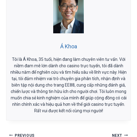
Á Khoa
Tôi là Á Khoa, 35 tuổi, hiện đang làm chuyên viên tư vấn. Với
niềm đam mê lớn dành cho casino trực tuyến, tôi đã dành
nhiều năm để nghiên cứu và tìm hiểu sâu về lĩnh vực này. Hiện
tại, tôi đảm nhiệm vai trò chuyên gia phân tích, nhận định và
biên tập nội dung cho trang EE88, cung cấp những đánh giá,
chiến lược và thông tin hữu ích cho người chơi. Tôi luôn mong
muốn chia sẻ kinh nghiệm của mình để giúp cộng đồng có cái
nhìn chính xác và hiệu quả hơn về thế giới casino trực tuyến.
Rất vui được kết nối cùng mọi người!
Post
PREVIOUS
NEXT