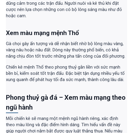
dũng cảm trong các trận đấu. Người nuôi và kê thủ khi đặt
cược nên lựa chọn những con có bộ lông sáng màu như đỏ
hoặc cam.
Xem màu mạng mệnh Thổ
Gà chọi gây ấn tượng và dễ nhận biết nhờ bộ lông màu vàng,
vàng nâu hoặc nâu đất. Dòng này thường phổ biến, có khả
năng chịu đòn tốt trước những pha tấn công của đối phương.
Chiến kê mệnh Thổ theo phong thuỷ gắn liền với sức mạnh
bền bỉ, kiểm soát tốt trận đấu. Đặc biệt tận dụng nhiều yếu tố
xung quanh để phát huy tối đa sức mạnh, thành công lâu dài.
Phong thuỷ gà đá – Xem màu mạng theo
ngũ hành
Mỗi chiến kê sẽ mang một mệnh ngũ hành riêng, xác định
theo màu lông và đặc điểm hình dáng. Tìm hiểu vấn đề này
giúp người chơi nắm bắt được quy luật thắng thua. Nếu màu