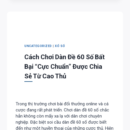
LÝ
GIẢI
TẠI
SAO
NÊN
CHƠI
LÔ
UNCATEGORIZED
|
XỔ SỐ
KHAN?
Cách Chơi Dàn Đề 60 Số Bất
Bại “Cực Chuẩn” Được Chia
Sẻ Từ Cao Thủ
Trong thị trường chơi bài đổi thưởng online và cá
cược đang rất phát triển. Chơi dàn đề 60 số chắc
hẳn không còn mấy xa lạ với dân chơi chuyên
nghiệp. Đặc biệt soi cầu dàn đề 60 số được biết
đến như một huyền thoại của những cược thủ. Hiện