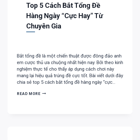
Top 5 Cách Bắt Tổng Đề
Hàng Ngày “Cực Hay” Từ
Chuyên Gia
Bắt tổng đề là một chiến thuật được đông đảo anh
em cược thủ ưa chuộng nhất hiện nay. Bởi theo kinh
nghiệm thực tế cho thấy áp dụng cách chơi này
mang lại hiệu quả trúng đề cực tốt. Bài viết dưới đây
chia sẻ top 5 cách bắt tổng đề hàng ngày “cực…
TOP
READ MORE
5
CÁCH
BẮT
TỔNG
ĐỀ
HÀNG
NGÀY