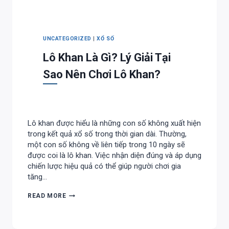
“CỰC
HAY”
TỪ
UNCATEGORIZED
|
XỔ SỐ
CHUYÊN
GIA
Lô Khan Là Gì? Lý Giải Tại
Sao Nên Chơi Lô Khan?
Lô khan được hiểu là những con số không xuất hiện
trong kết quả xổ số trong thời gian dài. Thường,
một con số không về liên tiếp trong 10 ngày sẽ
được coi là lô khan. Việc nhận diện đúng và áp dụng
chiến lược hiệu quả có thể giúp người chơi gia
tăng…
LÔ
READ MORE
KHAN
LÀ
GÌ?