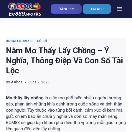
Skip
to
ĐĂNG KÝ
TẢI APP
content
UNCATEGORIZED
|
XỔ SỐ
Nằm Mơ Thấy Lấy Chồng – Ý
Nghĩa, Thông Điệp Và Con Số Tài
Lộc
By
Á Khoa
June 9, 2025
Mơ thấy lấy chồng
là giấc mơ phổ biến nhiều người thường
gặp, phản ánh những khía cạnh trong cuộc sống và tinh thần
con người. Tùy thuộc vào từng bối cảnh, cảm xúc đi kèm mà
giấc chiêm bao ẩn chứa ý nghĩa và con số may mắn riêng.
BOM88 sẽ giúp bạn khám phá điều thú vị trong mỗi giấc mộng
liên quan đến việc lấy chồng.