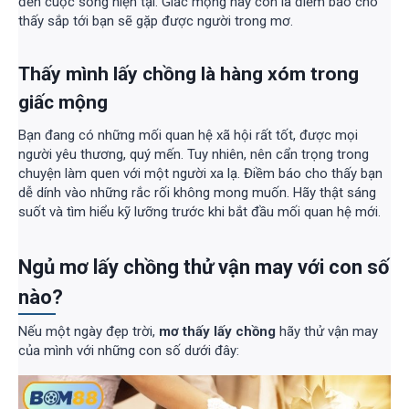
đến cuộc sống hiện tại. Giấc mộng này còn là điềm báo cho
thấy sắp tới bạn sẽ gặp được người trong mơ.
Thấy mình lấy chồng là hàng xóm trong
giấc mộng
Bạn đang có những mối quan hệ xã hội rất tốt, được mọi
người yêu thương, quý mến. Tuy nhiên, nên cẩn trọng trong
chuyện làm quen với một người xa lạ. Điềm báo cho thấy bạn
dễ dính vào những rắc rối không mong muốn. Hãy thật sáng
suốt và tìm hiểu kỹ lưỡng trước khi bắt đầu mối quan hệ mới.
Ngủ mơ lấy chồng thử vận may với con số
nào?
Nếu một ngày đẹp trời,
mơ thấy lấy chồng
hãy thử vận may
của mình với những con số dưới đây: