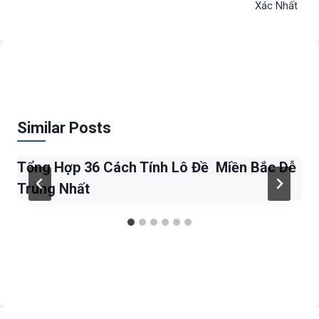
Xác Nhất
Similar Posts
Tổng Hợp 36 Cách Tính Lô Đề Miền Bắc Dễ
Trúng Nhất