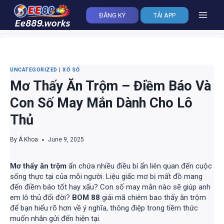
Skip
to
ĐĂNG KÝ
TẢI APP
content
UNCATEGORIZED
|
XỔ SỐ
Mơ Thấy Ăn Trộm – Điềm Báo Và
Con Số May Mắn Dành Cho Lô
Thủ
By
Á Khoa
June 9, 2025
Mơ thấy ăn trộm
ẩn chứa nhiều điều bí ẩn liên quan đến cuộc
sống thực tại của mỗi người. Liệu giấc mơ bị mất đồ mang
đến điềm báo tốt hay xấu? Con số may mắn nào sẽ giúp anh
em lô thủ đổi đời?
BOM 88
giải mã chiêm bao thấy ăn trộm
để bạn hiểu rõ hơn về ý nghĩa, thông điệp trong tiềm thức
muốn nhắn gửi đến hiện tại.