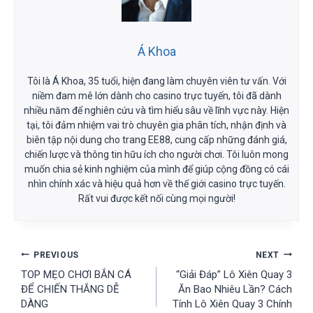
Á Khoa
Tôi là Á Khoa, 35 tuổi, hiện đang làm chuyên viên tư vấn. Với
niềm đam mê lớn dành cho casino trực tuyến, tôi đã dành
nhiều năm để nghiên cứu và tìm hiểu sâu về lĩnh vực này. Hiện
tại, tôi đảm nhiệm vai trò chuyên gia phân tích, nhận định và
biên tập nội dung cho trang EE88, cung cấp những đánh giá,
chiến lược và thông tin hữu ích cho người chơi. Tôi luôn mong
muốn chia sẻ kinh nghiệm của mình để giúp cộng đồng có cái
nhìn chính xác và hiệu quả hơn về thế giới casino trực tuyến.
Rất vui được kết nối cùng mọi người!
Post
PREVIOUS
NEXT
TOP MẸO CHƠI BẮN CÁ
“Giải Đáp” Lô Xiên Quay 3
navigation
ĐỂ CHIẾN THẮNG DỄ
Ăn Bao Nhiêu Lần? Cách
DÀNG
Tính Lô Xiên Quay 3 Chính