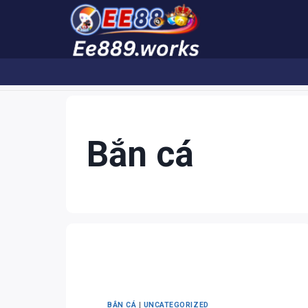
Skip
to
content
Bắn cá
BẮN CÁ
|
UNCATEGORIZED