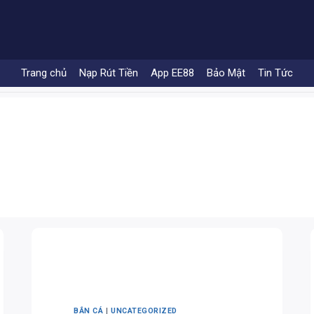
Trang chủ
Nạp Rút Tiền
App EE88
Bảo Mật
Tin Tức
BẮN CÁ
|
UNCATEGORIZED