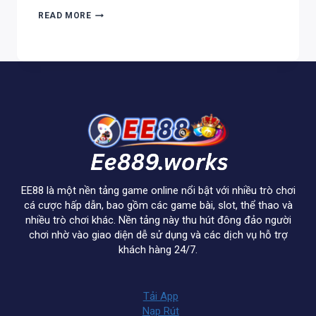
BẬT
READ MORE
MÍ
CÁCH
CHƠI
POKER
OMAHA
DÀNH
CHO
TÂN
THỦ
EE88 là một nền tảng game online nổi bật với nhiều trò chơi
cá cược hấp dẫn, bao gồm các game bài, slot, thể thao và
nhiều trò chơi khác. Nền tảng này thu hút đông đảo người
chơi nhờ vào giao diện dễ sử dụng và các dịch vụ hỗ trợ
khách hàng 24/7.
Tải App
Nạp Rút