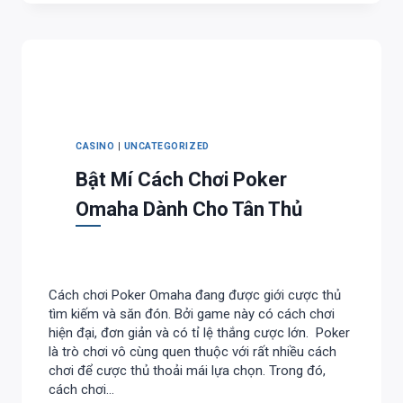
–
SẢNH
CƯỢC
MANG
TẦM
THẾ
GIỚI
CASINO
|
UNCATEGORIZED
Bật Mí Cách Chơi Poker
Omaha Dành Cho Tân Thủ
Cách chơi Poker Omaha đang được giới cược thủ
tìm kiếm và săn đón. Bởi game này có cách chơi
hiện đại, đơn giản và có tỉ lệ thắng cược lớn. Poker
là trò chơi vô cùng quen thuộc với rất nhiều cách
chơi để cược thủ thoải mái lựa chọn. Trong đó,
cách chơi…