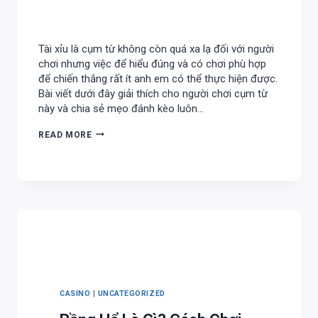
Tài xỉu là cụm từ không còn quá xa lạ đối với người
chơi nhưng việc để hiểu đúng và có chơi phù hợp
để chiến thắng rất ít anh em có thể thực hiện được.
Bài viết dưới đây giải thích cho người chơi cụm từ
này và chia sẻ mẹo đánh kèo luôn…
CHIA
READ MORE
SẺ
MẸO
CHƠI
KÈO
TÀI
XỈU
LUÔN
CHIẾN
THẮNG
CASINO
|
UNCATEGORIZED