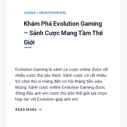
LŨY
TỪ
CASINO
|
UNCATEGORIZED
NGƯỜI
CHƠI
Khám Phá Evolution Gaming
LÂU
– Sảnh Cược Mang Tầm Thế
NĂM
Giới
Evolution Gaming là sảnh cá cược online được rất
nhiều cược thủ yêu thích. Sảnh cược có rất nhiều
trò chơi thú vị mang đến cơ hội thắng tiền siêu
khủng. Sảnh cược online Evolution Gaming được
đông đảo anh em cược thủ trên thế giới lựa chọn.
hợp tác với Evolution giúp anh em…
KHÁM
READ MORE
PHÁ
EVOLUTION
GAMING