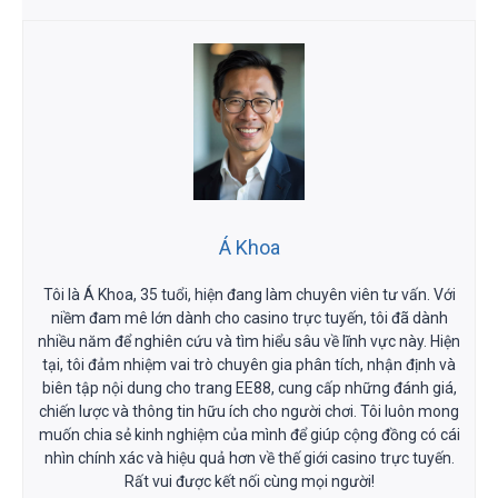
Á Khoa
Tôi là Á Khoa, 35 tuổi, hiện đang làm chuyên viên tư vấn. Với
niềm đam mê lớn dành cho casino trực tuyến, tôi đã dành
nhiều năm để nghiên cứu và tìm hiểu sâu về lĩnh vực này. Hiện
tại, tôi đảm nhiệm vai trò chuyên gia phân tích, nhận định và
biên tập nội dung cho trang EE88, cung cấp những đánh giá,
chiến lược và thông tin hữu ích cho người chơi. Tôi luôn mong
muốn chia sẻ kinh nghiệm của mình để giúp cộng đồng có cái
nhìn chính xác và hiệu quả hơn về thế giới casino trực tuyến.
Rất vui được kết nối cùng mọi người!