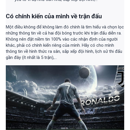
Có chính kiến của mình về trận đấu
Một điều không để không làm đó chính là tìm hiểu và chọn lọc
những thông tin về cả hai đội bóng trước khi trận đấu diễn ra.
Không nên đặt niềm tin 100% vào các nhận định của người
khác, phải có chính kiến riêng của mình. Hãy có cho mình
thông tin về hình thức ra sân, sắp xếp đội hình, lịch sử thi đấu
gần đây (ít nhất là 5 trận),…