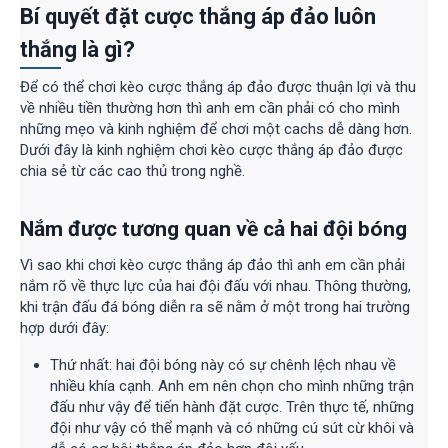
Bí quyết đặt cược thắng áp đảo luôn
thắng là gì?
Để có thể chơi kèo cược thắng áp đảo được thuận lợi và thu
về nhiều tiền thường hơn thì anh em cần phải có cho mình
những mẹo và kinh nghiệm để chơi một cachs dễ dàng hơn.
Dưới đây là kinh nghiệm chơi kèo cược thắng áp đảo được
chia sẻ từ các cao thủ trong nghề.
Nắm được tương quan về cả hai đội bóng
Vì sao khi chơi kèo cược thắng áp đảo thì anh em cần phải
nắm rõ về thực lực của hai đội đấu với nhau. Thông thường,
khi trận đấu đá bóng diễn ra sẽ nằm ở một trong hai trường
hợp dưới đây:
Thứ nhất: hai đội bóng này có sự chênh lệch nhau về
nhiều khía cạnh. Anh em nên chọn cho mình những trận
đấu như vậy để tiến hành đặt cược. Trên thực tế, những
đội như vậy có thể mạnh và có những cú sút cừ khôi và