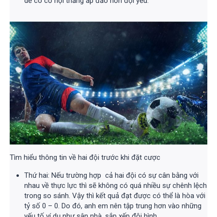
dễ có cơ hội thắng áp đảo hơn đội yếu.
Tìm hiểu thông tin về hai đội trước khi đặt cược
Thứ hai: Nếu trường hợp cả hai đội có sự cân bằng với
nhau về thực lực thì sẽ không có quá nhiều sự chênh lệch
trong so sánh. Vậy thì kết quả đạt được có thể là hòa với
tỷ số 0 – 0. Do đó, anh em nên tập trung hơn vào những
yếu tố ví dụ như sân nhà, sắp xếp đội hình,…