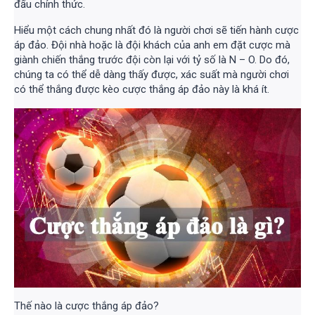
đấu chính thức.
Hiểu một cách chung nhất đó là người chơi sẽ tiến hành cược
áp đảo. Đội nhà hoặc là đội khách của anh em đặt cược mà
giành chiến thắng trước đội còn lại với tỷ số là N – O. Do đó,
chúng ta có thể dễ dàng thấy được, xác suất mà người chơi
có thể thắng được kèo cược thắng áp đảo này là khá ít.
Thế nào là cược thắng áp đảo?