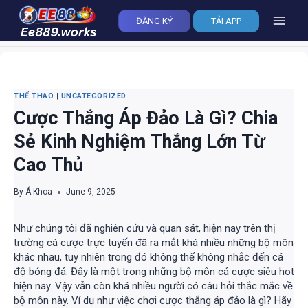
Skip
to
ĐĂNG KÝ
TẢI APP
content
THỂ THAO
|
UNCATEGORIZED
Cược Thắng Áp Đảo Là Gì? Chia
Sẻ Kinh Nghiệm Thắng Lớn Từ
Cao Thủ
By
Á Khoa
June 9, 2025
Như chúng tôi đã nghiên cứu và quan sát, hiện nay trên thị
trường cá cược trực tuyến đã ra mắt khá nhiều những bộ môn
khác nhau, tuy nhiên trong đó không thể không nhắc đến cá
độ bóng đá. Đây là một trong những bộ môn cá cược siêu hot
hiện nay. Vậy vẫn còn khá nhiều người có câu hỏi thắc mắc về
bộ môn này. Ví dụ như việc chơi cược thắng áp đảo là gì? Hãy