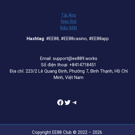
Tải App
Nạp Rút
Bảo Mật
Hashtag
: #EE88, #EE88casino, #EE88app
Email:
support@ee889.works
Số điện thoại: +8414718451
Địa chỉ: 223/2 Lê Quang Định, Phường 7, Bình Thạnh, Hồ Chí
Minh, Việt Nam
Facebook
Twitter
Telegram
Copyright EE88 Club © 2022 – 2026