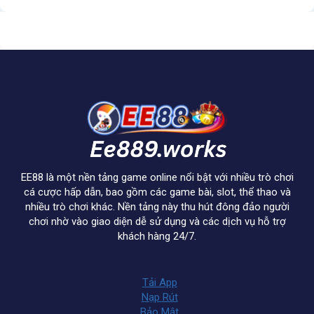
EE88 là một nền tảng game online nổi bật với nhiều trò chơi
cá cược hấp dẫn, bao gồm các game bài, slot, thể thao và
nhiều trò chơi khác. Nền tảng này thu hút đông đảo người
chơi nhờ vào giao diện dễ sử dụng và các dịch vụ hỗ trợ
khách hàng 24/7.
Tải App
Nạp Rút
Bảo Mật