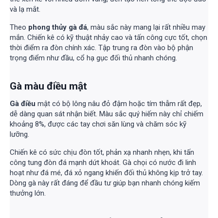
và lạ mắt.
Theo
phong thủy gà đá
, màu sắc này mang lại rất nhiều may
mắn. Chiến kê có kỹ thuật nhảy cao và tấn công cực tốt, chọn
thời điểm ra đòn chính xác. Tập trung ra đòn vào bộ phận
trọng điểm như đầu, cổ hạ gục đối thủ nhanh chóng.
Gà màu điều mật
Gà điều
mật có bộ lông nâu đỏ đậm hoặc tím thẫm rất đẹp,
dễ dàng quan sát nhận biết. Màu sắc quý hiếm này chỉ chiếm
khoảng 8%, được các tay chơi săn lùng và chăm sóc kỹ
lưỡng.
Chiến kê có sức chịu đòn tốt, phản xạ nhanh nhẹn, khi tấn
công tung đòn đá mạnh dứt khoát. Gà chọi có nước đi linh
hoạt như đá mé, đá xỏ ngang khiến đối thủ không kịp trở tay.
Dòng gà này rất đáng để đầu tư giúp bạn nhanh chóng kiếm
thưởng lớn.