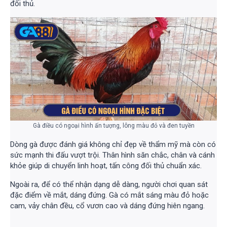
đối thủ.
Gà điều có ngoại hình ấn tượng, lông màu đỏ và đen tuyền
Dòng gà được đánh giá không chỉ đẹp về thẩm mỹ mà còn có
sức mạnh thi đấu vượt trội. Thân hình săn chắc, chân và cánh
khỏe giúp di chuyển linh hoạt, tấn công đối thủ chuẩn xác.
Ngoài ra, để có thể nhận dạng dễ dàng, người chơi quan sát
đặc điểm về mắt, dáng đứng. Gà có mắt sáng màu đỏ hoặc
cam, vảy chân đều, cổ vươn cao và dáng đứng hiên ngang.