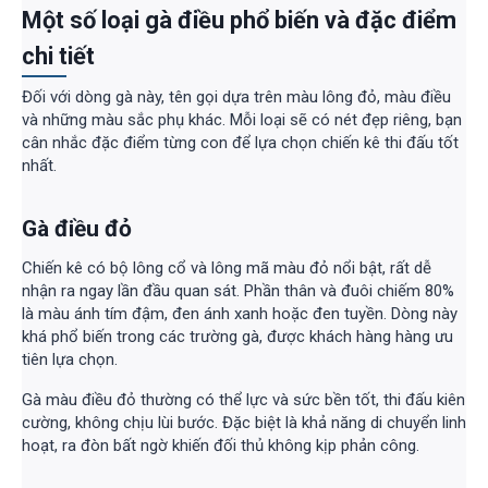
Một số loại gà điều phổ biến và đặc điểm
chi tiết
Đối với dòng gà này, tên gọi dựa trên màu lông đỏ, màu điều
và những màu sắc phụ khác. Mỗi loại sẽ có nét đẹp riêng, bạn
cân nhắc đặc điểm từng con để lựa chọn chiến kê thi đấu tốt
nhất.
Gà điều đỏ
Chiến kê có bộ lông cổ và lông mã màu đỏ nổi bật, rất dễ
nhận ra ngay lần đầu quan sát. Phần thân và đuôi chiếm 80%
là màu ánh tím đậm, đen ánh xanh hoặc đen tuyền. Dòng này
khá phổ biến trong các trường gà, được khách hàng hàng ưu
tiên lựa chọn.
Gà màu điều đỏ thường có thể lực và sức bền tốt, thi đấu kiên
cường, không chịu lùi bước. Đặc biệt là khả năng di chuyển linh
hoạt, ra đòn bất ngờ khiến đối thủ không kịp phản công.