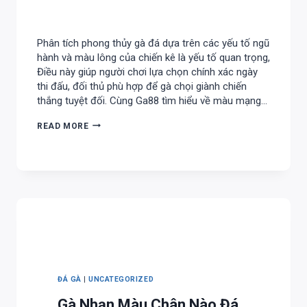
Phân tích phong thủy gà đá dựa trên các yếu tố ngũ
hành và màu lông của chiến kê là yếu tố quan trọng,
Điều này giúp người chơi lựa chọn chính xác ngày
thi đấu, đối thủ phù hợp để gà chọi giành chiến
thắng tuyệt đối. Cùng Ga88 tìm hiểu về màu mạng…
PHONG
READ MORE
THỦY
GÀ
ĐÁ:
MÀU
MẠNG
HỢP
TUỔI,
THẮNG
LỚN
NHỜ
ĐÁ GÀ
|
UNCATEGORIZED
HỢP
MỆNH
Gà Nhạn Màu Chân Nào Đá