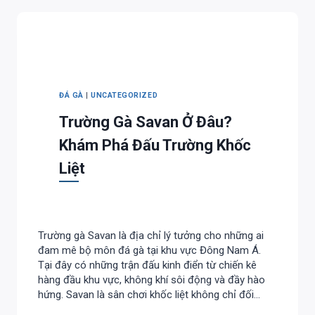
–
SẢNH
CHỌI
KÊ
KỊCH
TÍNH,
ĐÁ GÀ
|
UNCATEGORIZED
KHÔNG
THỂ
Trường Gà Savan Ở Đâu?
RỜI
Khám Phá Đấu Trường Khốc
MẮT
Liệt
Trường gà Savan là địa chỉ lý tưởng cho những ai
đam mê bộ môn đá gà tại khu vực Đông Nam Á.
Tại đây có những trận đấu kinh điển từ chiến kê
hàng đầu khu vực, không khí sôi động và đầy hào
hứng. Savan là sân chơi khốc liệt không chỉ đối…