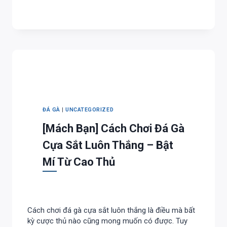
KÍP
XEM
NGÀY
RA
TRẬN
CHIẾN
KÊ
CỰC
CHUẨN
XÁC
ĐÁ GÀ
|
UNCATEGORIZED
[Mách Bạn] Cách Chơi Đá Gà
Cựa Sắt Luôn Thắng – Bật
Mí Từ Cao Thủ
Cách chơi đá gà cựa sắt luôn thắng là điều mà bất
kỳ cược thủ nào cũng mong muốn có được. Tuy