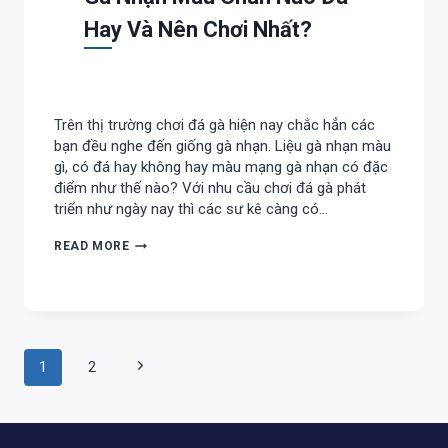
Hay Và Nên Chơi Nhất?
Trên thị trường chơi đá gà hiện nay chắc hẳn các
bạn đều nghe đến giống gà nhạn. Liệu gà nhạn màu
gì, có đá hay không hay màu mạng gà nhạn có đặc
điểm như thế nào? Với nhu cầu chơi đá gà phát
triển như ngày nay thì các sư kê càng có…
GÀ
READ MORE
NHẠN
MÀU
CHÂN
NÀO
ĐÁ
Page
Next
1
2
HAY
VÀ
navigation
Page
NÊN
CHƠI