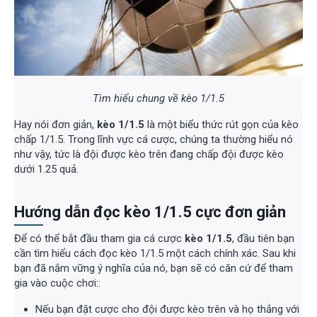
Tìm hiểu chung về kèo 1/1.5
Hay nói đơn giản,
kèo 1/1.5
là một biểu thức rút gọn của kèo
chấp 1/1.5. Trong lĩnh vực cá cược, chúng ta thường hiểu nó
như vậy, tức là đội được kèo trên đang chấp đội được kèo
dưới 1.25 quả.
Hướng dẫn đọc kèo 1/1.5 cực đơn giản
Để có thể bắt đầu tham gia cá cược
kèo 1/1.5
, đầu tiên bạn
cần tìm hiểu cách đọc kèo 1/1.5 một cách chính xác. Sau khi
bạn đã nắm vững ý nghĩa của nó, bạn sẽ có căn cứ để tham
gia vào cuộc chơi::
Nếu bạn đặt cược cho đội được kèo trên và họ thắng với