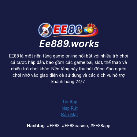
EE88 là một nền tảng game online nổi bật với nhiều trò chơi
cá cược hấp dẫn, bao gồm các game bài, slot, thể thao và
nhiều trò chơi khác. Nền tảng này thu hút đông đảo người
chơi nhờ vào giao diện dễ sử dụng và các dịch vụ hỗ trợ
khách hàng 24/7.
Tải App
Nạp Rút
Bảo Mật
Hashtag
: #EE88, #EE88casino, #EE88app