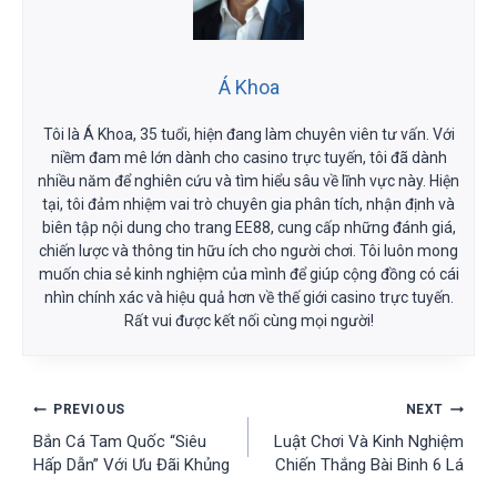
Á Khoa
Tôi là Á Khoa, 35 tuổi, hiện đang làm chuyên viên tư vấn. Với
niềm đam mê lớn dành cho casino trực tuyến, tôi đã dành
nhiều năm để nghiên cứu và tìm hiểu sâu về lĩnh vực này. Hiện
tại, tôi đảm nhiệm vai trò chuyên gia phân tích, nhận định và
biên tập nội dung cho trang EE88, cung cấp những đánh giá,
chiến lược và thông tin hữu ích cho người chơi. Tôi luôn mong
muốn chia sẻ kinh nghiệm của mình để giúp cộng đồng có cái
nhìn chính xác và hiệu quả hơn về thế giới casino trực tuyến.
Rất vui được kết nối cùng mọi người!
Post
PREVIOUS
NEXT
Bắn Cá Tam Quốc “Siêu
Luật Chơi Và Kinh Nghiệm
navigation
Hấp Dẫn” Với Ưu Đãi Khủng
Chiến Thắng Bài Binh 6 Lá