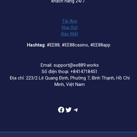
khách hàng 24/7.
Tải App
Nạp Rút
Bảo Mật
Hashtag
: #EE88, #EE88casino, #EE88app
Email:
support@ee889.works
Số điện thoại: +8414718451
Địa chỉ: 223/2 Lê Quang Định, Phường 7, Bình Thạnh, Hồ Chí
Minh, Việt Nam
Facebook
Twitter
Telegram