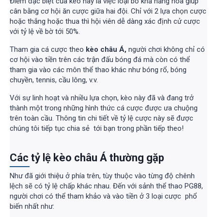
Điểm đặc biệt của kèo này là việc loại bỏ khả năng hòa giúp
cân bằng cơ hội ăn cược giữa hai đội. Chỉ với 2 lựa chọn cược
hoặc thắng hoặc thua thì hội viên dễ dàng xác định cử cược
với tỷ lệ về bờ tới 50%.
Tham gia cá cược theo
kèo châu Á,
người chơi không chỉ có
cơ hội vào tiền trên các trận đấu bóng đá mà còn có thể
tham gia vào các môn thể thao khác như bóng rổ, bóng
chuyền, tennis, cầu lông, v.v.
Với sự linh hoạt và nhiều lựa chọn, kèo này đã và đang trở
thành một trong những hình thức cá cược được ưa chuộng
trên toàn cầu. Thông tin chi tiết về tỷ lệ cược này sẽ được
chúng tôi tiếp tục chia sẻ tới bạn trong phần tiếp theo!
Các tỷ lệ kèo châu Á thường gặp
Như đã giới thiệu ở phía trên, tùy thuộc vào từng độ chênh
lệch sẽ có tỷ lệ chấp khác nhau. Đến với sảnh thể thao PG88,
người chơi có thể tham khảo và vào tiền ở 3 loại cược phổ
biến nhất như: