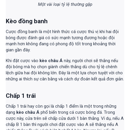
Một vài loại tỷ lệ thường gặp
Kèo đồng banh
Cược đồng banh là một hình thức cá cược thú vị khi hai đội
bóng được đánh giá có sức mạnh tương đương hoặc đội
mạnh hơn không đang có phong độ tốt trong khoảng thời
gian gần đây.
Khi đặt cược vào
kèo châu Á
này, người chơi sẽ thắng nếu
đội bóng mà họ chọn giành chiến thắng dù cho tỷ lệ chênh
lệch giữa hai đội không lớn. Đây là một lựa chọn tuyệt vời cho
những ai thích sự cân bằng và cách dự đoán kết quả đơn giản.
Chấp 1 trái
Chấp 1 trái hay còn gọi là chấp 1 điểm là một trong những
dạng
kèo châu Á
phổ biến trong cá cược bóng đá. Trong
cược này, cửa trên sẽ chấp cửa dưới 1 bàn thắng. Ví dụ, nếu A
chấp B 1 bàn thì người chơi đặt cược vào A sẽ thắng nếu A