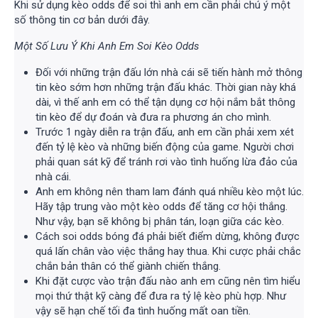
Khi sử dụng kèo odds để soi thì anh em cần phải chú ý một
số thông tin cơ bản dưới đây.
Một Số Lưu Ý Khi Anh Em Soi Kèo Odds
Đối với những trận đấu lớn nhà cái sẽ tiến hành mở thông
tin kèo sớm hơn những trận đấu khác. Thời gian này khá
dài, vì thế anh em có thể tận dụng cơ hội nắm bắt thông
tin kèo để dự đoán và đưa ra phương án cho mình.
Trước 1 ngày diễn ra trận đấu, anh em cần phải xem xét
đến tỷ lệ kèo và những biến động của game. Người chơi
phải quan sát kỹ để tránh rơi vào tình huống lừa đảo của
nhà cái.
Anh em không nên tham lam đánh quá nhiều kèo một lúc.
Hãy tập trung vào một kèo odds để tăng cơ hội thắng.
Như vậy, bạn sẽ không bị phân tán, loạn giữa các kèo.
Cách soi odds bóng đá phải biết điểm dừng, không được
quá lấn chân vào việc thắng hay thua. Khi cược phải chắc
chắn bản thân có thể giành chiến thắng.
Khi đặt cược vào trận đấu nào anh em cũng nên tìm hiểu
mọi thứ thật kỹ càng để đưa ra tỷ lệ kèo phù hợp. Như
vậy sẽ hạn chế tối đa tình huống mất oan tiền.