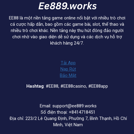
EE88 là một nền tảng game online nổi bật với nhiều trò chơi
cá cược hấp dẫn, bao gồm các game bài, slot, thể thao và
nhiều trò chơi khác. Nền tảng này thu hút đông đảo người
chơi nhờ vào giao diện dễ sử dụng và các dịch vụ hỗ trợ
khách hàng 24/7.
Tải App
Nạp Rút
Bảo Mật
Hashtag
: #EE88, #EE88casino, #EE88app
Email:
support@ee889.works
Số điện thoại: +8414718451
Địa chỉ: 223/2 Lê Quang Định, Phường 7, Bình Thạnh, Hồ Chí
Minh, Việt Nam