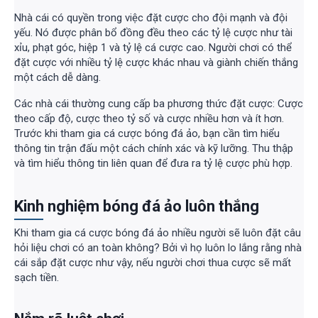
Nhà cái có quyền trong việc đặt cược cho đội mạnh và đội
yếu. Nó được phân bổ đồng đều theo các tỷ lệ cược như tài
xỉu, phạt góc, hiệp 1 và tỷ lệ cá cược cao. Người chơi có thể
đặt cược với nhiều tỷ lệ cược khác nhau và giành chiến thắng
một cách dễ dàng.
Các nhà cái thường cung cấp ba phương thức đặt cược: Cược
theo cấp độ, cược theo tỷ số và cược nhiều hơn và ít hơn.
Trước khi tham gia cá cược bóng đá ảo, bạn cần tìm hiểu
thông tin trận đấu một cách chính xác và kỹ lưỡng. Thu thập
và tìm hiểu thông tin liên quan để đưa ra tỷ lệ cược phù hợp.
Kinh nghiệm bóng đá ảo luôn thắng
Khi tham gia cá cược bóng đá ảo nhiều người sẽ luôn đặt câu
hỏi liệu chơi có an toàn không? Bởi vì họ luôn lo lắng rằng nhà
cái sắp đặt cược như vậy, nếu người chơi thua cược sẽ mất
sạch tiền.