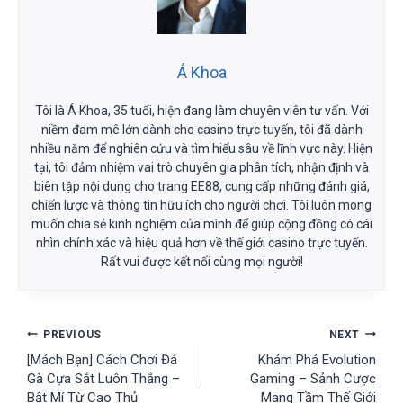
Á Khoa
Tôi là Á Khoa, 35 tuổi, hiện đang làm chuyên viên tư vấn. Với
niềm đam mê lớn dành cho casino trực tuyến, tôi đã dành
nhiều năm để nghiên cứu và tìm hiểu sâu về lĩnh vực này. Hiện
tại, tôi đảm nhiệm vai trò chuyên gia phân tích, nhận định và
biên tập nội dung cho trang EE88, cung cấp những đánh giá,
chiến lược và thông tin hữu ích cho người chơi. Tôi luôn mong
muốn chia sẻ kinh nghiệm của mình để giúp cộng đồng có cái
nhìn chính xác và hiệu quả hơn về thế giới casino trực tuyến.
Rất vui được kết nối cùng mọi người!
Post
PREVIOUS
NEXT
[Mách Bạn] Cách Chơi Đá
Khám Phá Evolution
navigation
Gà Cựa Sắt Luôn Thắng –
Gaming – Sảnh Cược
Bật Mí Từ Cao Thủ
Mang Tầm Thế Giới