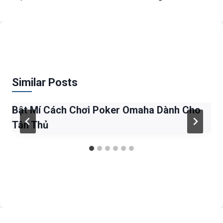
Similar Posts
Bật Mí Cách Chơi Poker Omaha Dành Cho
Tân Thủ