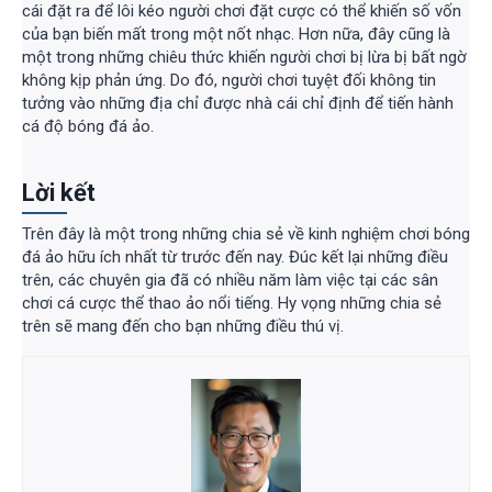
cái đặt ra để lôi kéo người chơi đặt cược có thể khiến số vốn
của bạn biến mất trong một nốt nhạc. Hơn nữa, đây cũng là
một trong những chiêu thức khiến người chơi bị lừa bị bất ngờ
không kịp phản ứng. Do đó, người chơi tuyệt đối không tin
tưởng vào những địa chỉ được nhà cái chỉ định để tiến hành
cá độ bóng đá ảo.
Lời kết
Trên đây là một trong những chia sẻ về kinh nghiệm chơi bóng
đá ảo hữu ích nhất từ ​​trước đến nay. Đúc kết lại những điều
trên, các chuyên gia đã có nhiều năm làm việc tại các sân
chơi cá cược thể thao ảo nổi tiếng. Hy vọng những chia sẻ
trên sẽ mang đến cho bạn những điều thú vị.